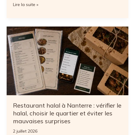
Restaurant
Lire la suite »
Trúc
Dào
à
Toulon
:
une
cuisine
vietnamienne
authentique
au
cœur
de
Restaurant halal à Nanterre : vérifier le
la
halal, choisir le quartier et éviter les
ville
mauvaises surprises
2 juillet 2026