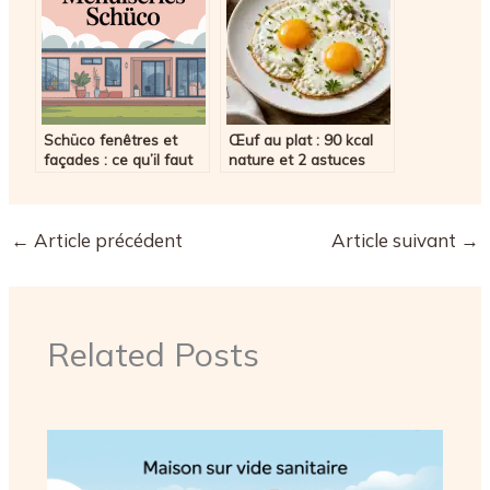
Schüco fenêtres et
Œuf au plat : 90 kcal
façades : ce qu’il faut
nature et 2 astuces
savoir avant de choisir
pour limiter l’apport
calorique
←
Article précédent
Article suivant
→
Related Posts