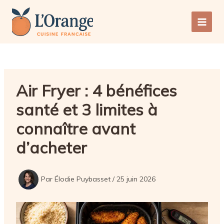
Aller
au
Main
contenu
Men
Air Fryer : 4 bénéfices
santé et 3 limites à
connaître avant
d’acheter
Par
Élodie Puybasset
/
25 juin 2026