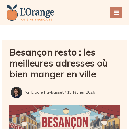
Aller
au
Main
contenu
Men
Besançon resto : les
meilleures adresses où
bien manger en ville
Par
Élodie Puybasset
/
15 février 2026