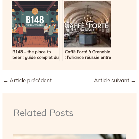
authentiques en
Normandie
B148 – the place to
Caffè Forté à Grenoble
beer : guide complet du
: l’alliance réussie entre
bar et de son univers
bâtisse historique et
cuisine voyageuse
←
Article précédent
Article suivant
→
Related Posts