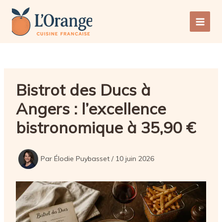
Aller
au
Main
contenu
Men
Bistrot des Ducs à
Angers : l’excellence
bistronomique à 35,90 €
Par
Élodie Puybasset
/
10 juin 2026