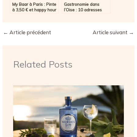
My Baar à Paris : Pinte
Gastronomie dans
à 3,50 € et happy hour
l’Oise : 10 adresses
jusqu’à 1h30 pour vos
Bistrot de Pays et
soirées de groupe
secrets pour savourer
le terroir picard
←
Article précédent
Article suivant
→
Related Posts