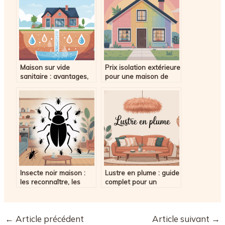
Maison sur vide
Prix isolation extérieure
sanitaire : avantages,
pour une maison de
prix, conseils avant de
100 m2 : combien
construire
prévoir en 2026 ?
Insecte noir maison :
Lustre en plume : guide
les reconnaître, les
complet pour un
éliminer et éviter leur
éclairage audacieux et
retour
élégant
←
Article précédent
Article suivant
→