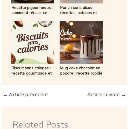
Recette pigeonneaux :
Punch sans alcool :
comment réussir ce
recettes, astuces et
plat raffiné à la maison
idées pour des
boissons festives et
rafraîchissantes
Biscuit sans calories :
Mug cake chocolat en
recette gourmande et
poudre : recette rapide
astuces pour réussir
et astuces gourmandes
←
Article précédent
Article suivant
→
Related Posts