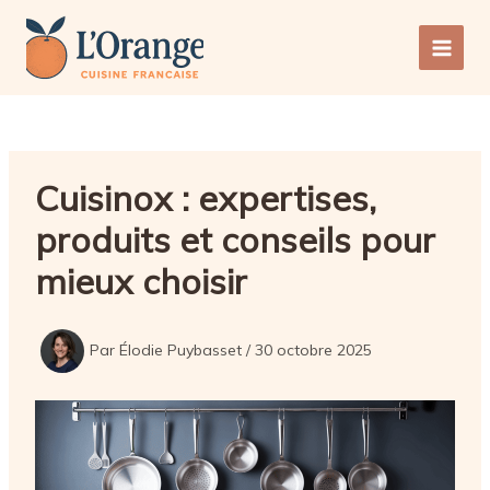
Aller
au
Main
contenu
Men
Cuisinox : expertises,
produits et conseils pour
mieux choisir
Par
Élodie Puybasset
/
30 octobre 2025