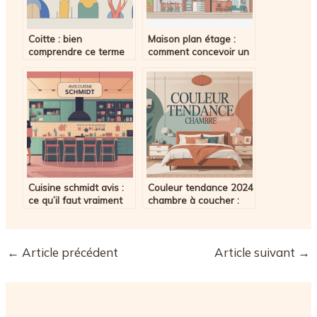
Coitte : bien
Maison plan étage :
comprendre ce terme
comment concevoir un
et ses implications
étage fonctionnel et
lumineux
Cuisine schmidt avis :
Couleur tendance 2024
ce qu’il faut vraiment
chambre à coucher :
savoir avant de vous
idées déco apaisantes
lancer
et modernes
←
Article précédent
Article suivant
→