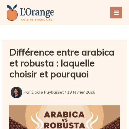
Aller
au
Main
contenu
Men
Différence entre arabica
et robusta : laquelle
choisir et pourquoi
Par
Élodie Puybasset
/
19 février 2026