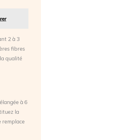
rer
nt 2 à 3
ères fibres
la qualité
mélangée à 6
tituez la
se remplace