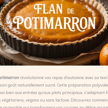
potimarron
révolutionne vos repas d’automne avec sa text
 son goût naturellement sucré. Cette préparation polyval
ssi bien aux entrées qu’aux plats principaux, s’adaptant 
 végétariens, vegans ou sans lactose. Découvrez comment
te accessible qui transformera vos courges en délice gour