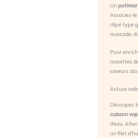
Un
potimar
Associez-le
râpé type g
muscade, du 
Pour enrich
noisettes d
saveurs dou
Astuce indi
Découpez le
cuisson va
d’eau. Alte
un filet d’hu