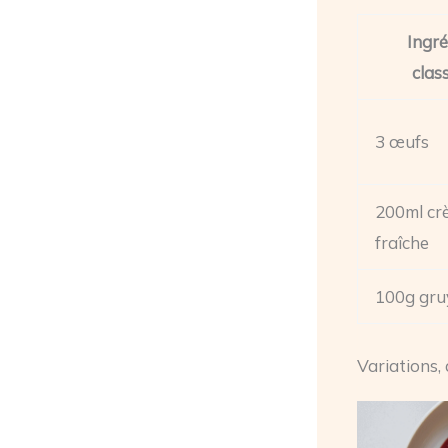
Ingré
clas
3 œufs
200ml cr
fraîche
100g gru
Variations,