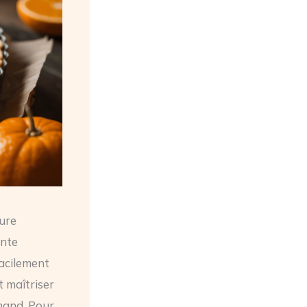
ure
ente
facilement
 maîtriser
mand. Pour