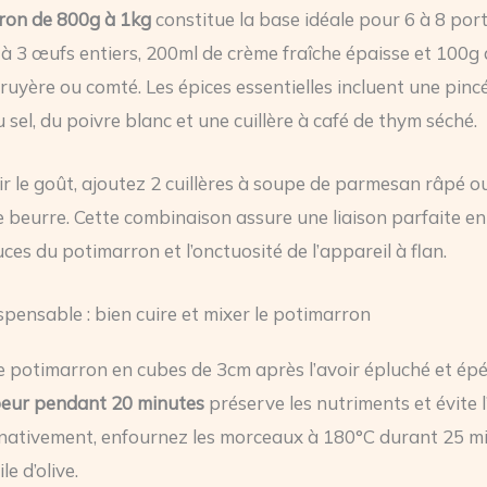
ron de 800g à 1kg
constitue la base idéale pour 6 à 8 port
 à 3 œufs entiers, 200ml de crème fraîche épaisse et 100g
ruyère ou comté. Les épices essentielles incluent une pinc
sel, du poivre blanc et une cuillère à café de thym séché.
ir le goût, ajoutez 2 cuillères à soupe de parmesan râpé o
e beurre. Cette combinaison assure une liaison parfaite en
ces du potimarron et l’onctuosité de l’appareil à flan.
spensable : bien cuire et mixer le potimarron
 potimarron en cubes de 3cm après l’avoir épluché et épé
peur pendant 20 minutes
préserve les nutriments et évite l
rnativement, enfournez les morceaux à 180°C durant 25 m
ile d’olive.