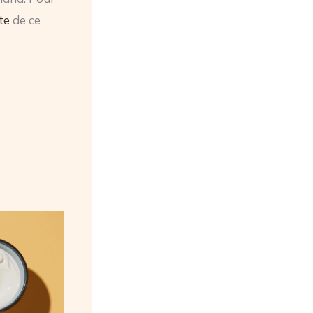
te
de ce