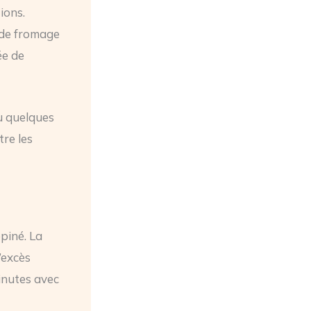
ions.
 de fromage
ée de
u quelques
tre les
piné. La
’excès
inutes avec