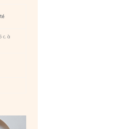
té
 c. à