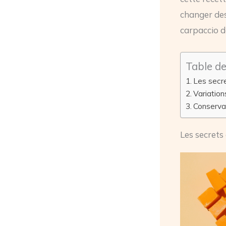
changer de
carpaccio d
Table d
Les secre
Variatio
Conservat
Les secrets