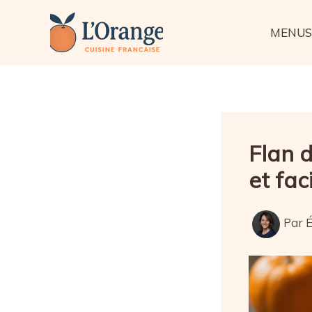
Aller
au
MENUS
contenu
Flan 
et fac
Par
É