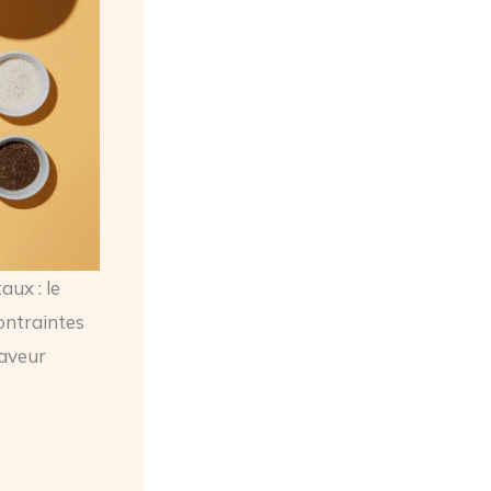
aux : le
ontraintes
saveur