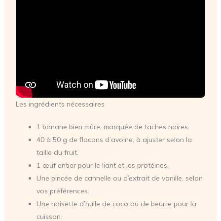
Les ingrédients nécessaires
1 banane bien mûre, marquée de taches noires.
40 à 50 g de flocons d’avoine, à ajuster selon la
taille du fruit.
1 œuf entier pour le liant et les protéines.
Une pincée de cannelle ou d’extrait de vanille, selon
vos préférences.
Une noisette d’huile de coco ou de beurre pour la
cuisson.