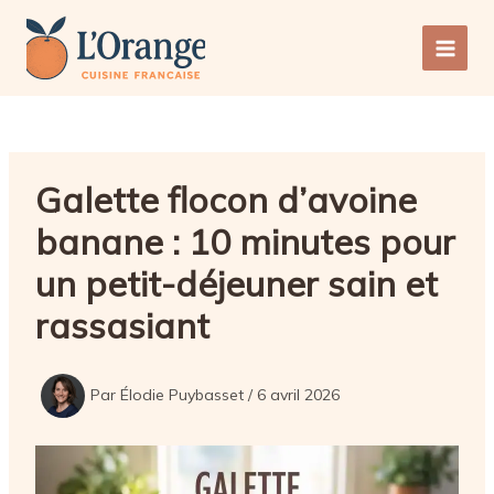
Aller
au
Main
contenu
Men
Galette flocon d’avoine
banane : 10 minutes pour
un petit-déjeuner sain et
rassasiant
Par
Élodie Puybasset
/
6 avril 2026