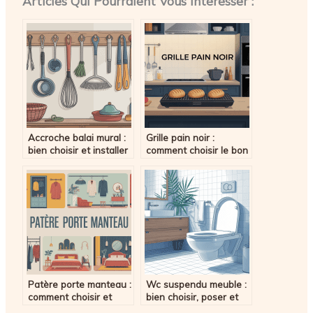
Articles Qui Pourraient Vous Intéresser :
Accroche balai mural :
Grille pain noir :
bien choisir et installer
comment choisir le bon
le support idéal
modèle pour votre
cuisine
Patère porte manteau :
Wc suspendu meuble :
comment choisir et
bien choisir, poser et
installer le modèle idéal
optimiser l’espace