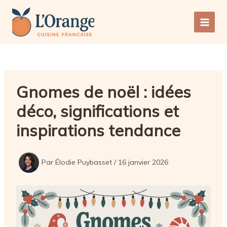
Aller
au
Main
contenu
Men
Gnomes de noël : idées
déco, significations et
inspirations tendance
Par
Élodie Puybasset
/
16 janvier 2026