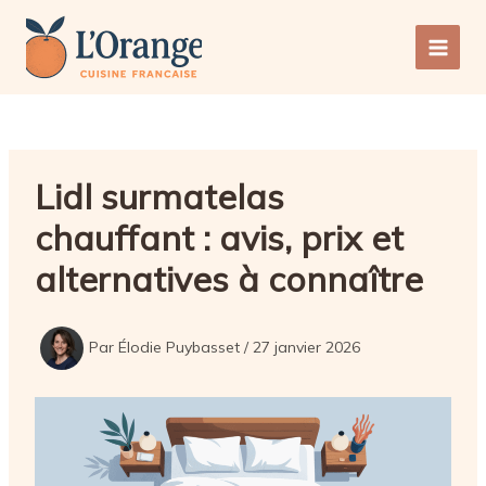
Aller
au
Main
contenu
Men
Lidl surmatelas
chauffant : avis, prix et
alternatives à connaître
Par
Élodie Puybasset
/
27 janvier 2026