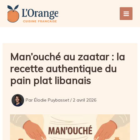
Aller
au
Main
contenu
Men
Man’ouché au zaatar : la
recette authentique du
pain plat libanais
Par
Élodie Puybasset
/
2 avril 2026