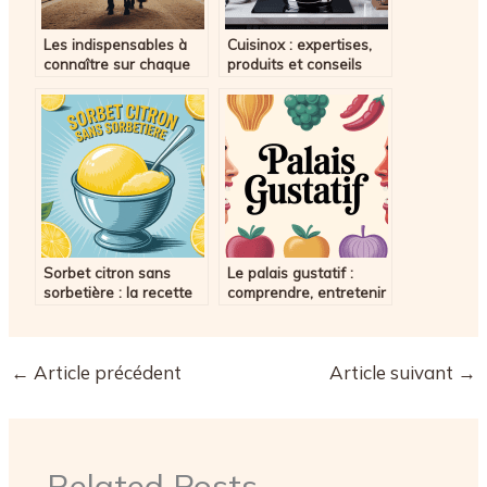
Les indispensables à
Cuisinox : expertises,
connaître sur chaque
produits et conseils
pièce pour cheval
pour mieux choisir
Sorbet citron sans
Le palais gustatif :
sorbetière : la recette
comprendre, entretenir
facile et rafraîchissante
et éveiller ses sens
←
Article précédent
Article suivant
→
Related Posts