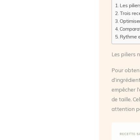
Les pilie
Trois rec
Optimiser
Comparati
Rythme et
Les piliers 
Pour obtenir
d’ingrédient
empêcher l’
de taille. 
attention pa