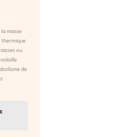
 la masse
t thermique
raisses ou
volaille
abolisme de
es
s