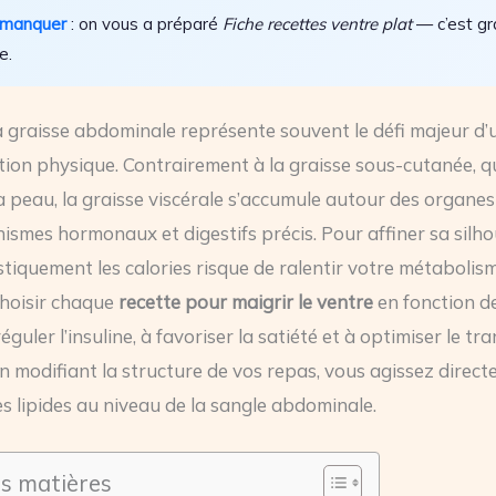
 manquer
: on vous a préparé
Fiche recettes ventre plat
— c’est gra
e.
a graisse abdominale représente souvent le défi majeur d’
ion physique. Contrairement à la graisse sous-cutanée, qu
la peau, la graisse viscérale s’accumule autour des organe
ismes hormonaux et digestifs précis. Pour affiner sa silho
stiquement les calories risque de ralentir votre métabolism
choisir chaque
recette pour maigrir le ventre
en fonction d
éguler l’insuline, à favoriser la satiété et à optimiser le tra
En modifiant la structure de vos repas, vous agissez direct
s lipides au niveau de la sangle abdominale.
es matières