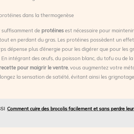
 protéines dans la thermogenèse
 suffisamment de
protéines
est nécessaire pour maintenir
tout en perdant du gras. Les protéines possèdent un effe
orps dépense plus d’énergie pour les digérer que pour les g
. En intégrant des œufs, du poisson blanc, du tofu ou de la 
recette pour maigrir le ventre
, vous augmentez votre mét
longez la sensation de satiété, évitant ainsi les grignotag
SI
Comment cuire des brocolis facilement et sans perdre leur