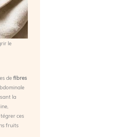
ir le
mes de
fibres
 abdominale
ssant la
ine,
ntégrer ces
ns fruits