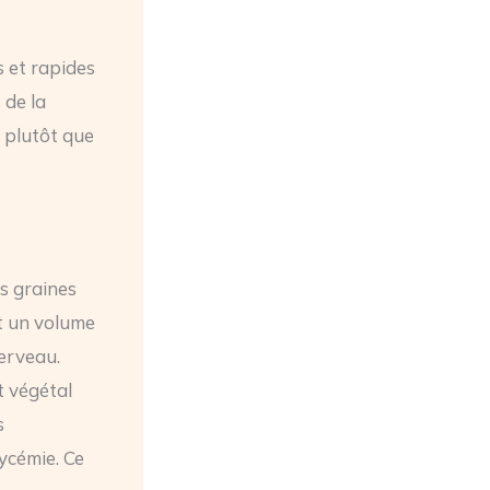
s et rapides
 de la
plutôt que
es graines
nt un volume
erveau.
t végétal
s
ycémie. Ce