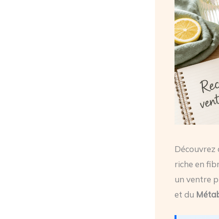
Découvrez c
riche en fib
un ventre p
et du
Métab