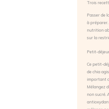
Trois recet
Passer de l
à préparer. 
nutrition a
sur la restri
Petit-déjeu
Ce petit-dé
de chia agi
important d
Mélangez de
non sucré. 
antioxydant