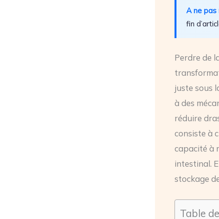
A ne pas
fin d’articl
Perdre de l
transformat
juste sous 
à des mécan
réduire dra
consiste à 
capacité à r
intestinal. 
stockage de
Table d