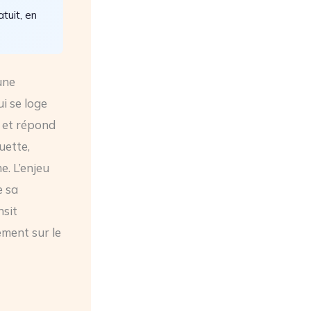
tuit, en
une
i se loge
s et répond
uette,
e. L’enjeu
e sa
nsit
ement sur le