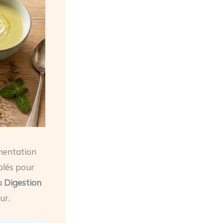
mentation
iblés pour
la
Digestion
ur.