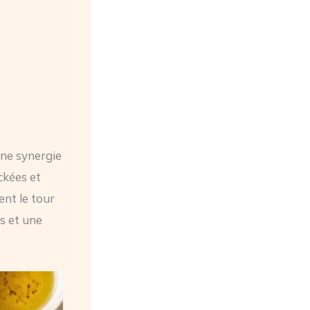
une synergie
ockées et
nt le tour
s et une