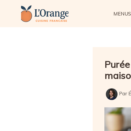
Aller
au
MENUS
contenu
Purée 
maiso
Par
É