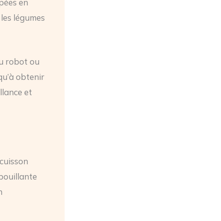
upées en
 les légumes
u robot ou
qu’à obtenir
llance et
 cuisson
bouillante
n