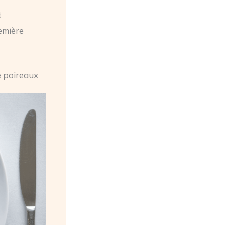
t
remière
e poireaux