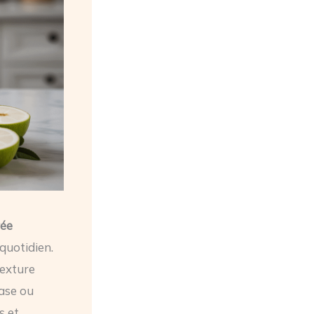
ée
quotidien.
texture
base ou
s et