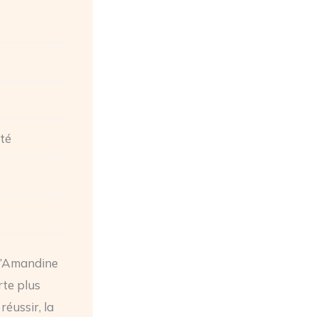
té
l’Amandine
rte plus
réussir, la