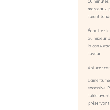
10 minutes 
morceaux, p
soient tend
Égouttez le
au mixeur p
la
consistan
saveur.
Astuce : co
L’amertume 
excessive. P
salée avant 
préservant 