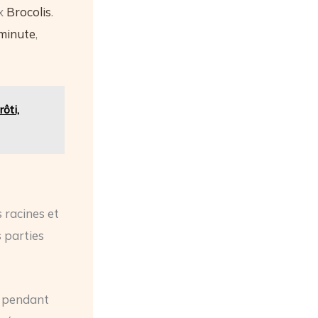
ux
Brocolis
.
-minute
,
ôti,
 racines et
 parties
e pendant