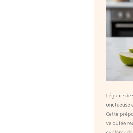
Légume de s
onctueuse 
Cette prépa
veloutée ré
explorer de