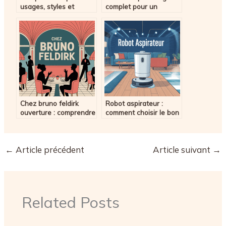
usages, styles et
complet pour un
significations de ce mot
éclairage audacieux et
singulier
élégant
Chez bruno feldirk
Robot aspirateur :
ouverture : comprendre
comment choisir le bon
et profiter du
modèle pour votre
phénomène
logement
←
Article précédent
Article suivant
→
Related Posts