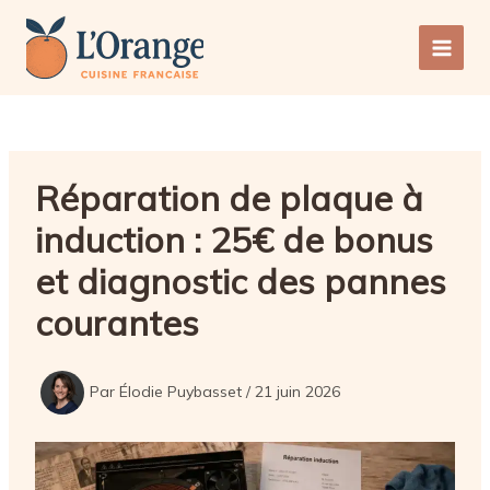
Aller
au
Main
contenu
Men
Réparation de plaque à
induction : 25€ de bonus
et diagnostic des pannes
courantes
Par
Élodie Puybasset
/
21 juin 2026