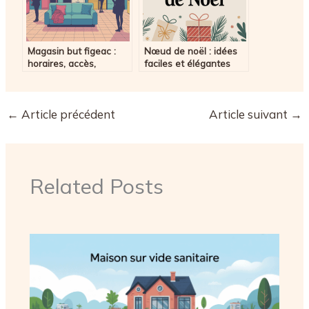
Magasin but figeac :
Nœud de noël : idées
horaires, accès,
faciles et élégantes
services et bons plans
pour sublimer vos
cadeaux
←
Article précédent
Article suivant
→
Related Posts