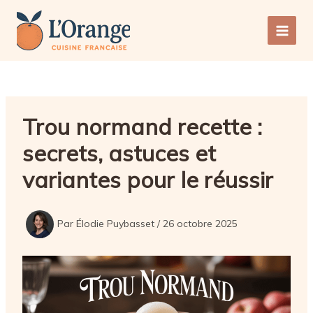
Aller
au
Main
contenu
Men
Trou normand recette :
secrets, astuces et
variantes pour le réussir
Par
Élodie Puybasset
/
26 octobre 2025