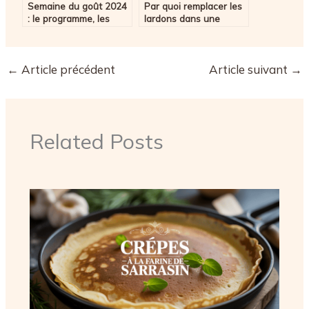
Semaine du goût 2024
Par quoi remplacer les
: le programme, les
lardons dans une
ateliers et l’essentiel à
quiche : alternatives
retenir
savoureuses et
astuces
←
Article précédent
Article suivant
→
Related Posts