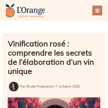
Aller
au
Main
contenu
Men
Vinification rosé :
comprendre les secrets
de l’élaboration d’un vin
unique
Par
Élodie Puybasset
/
7 octobre 2025