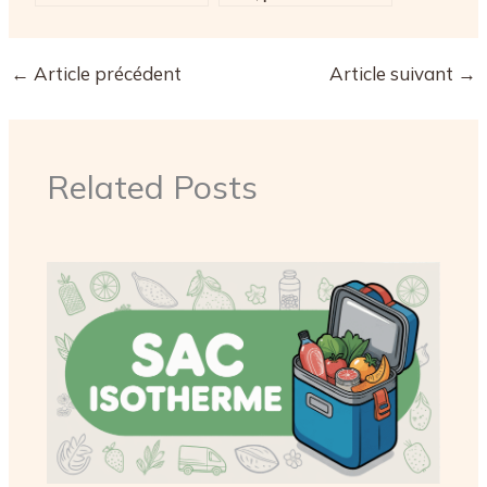
dessus de la Corne
Palais et vie nocturne
d’Or
intense
←
Article précédent
Article suivant
→
Related Posts