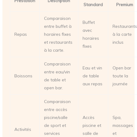
Prestation
Description
Standard
Premium
Comparaison
Buffet
entre buffet à
Restaurants
avec
Repas
horaires fixes
à la carte
horaires
et restaurants
inclus
fixes
à la carte.
Comparaison
Eau et vin
Open bar
entre eau/vin
Boissons
de table
toute la
de table et
aux repas
journée
open bar.
Comparaison
entre accès
piscine/salle
Accès
Spa,
de sport et
piscine et
massages
Activités
services
salle de
et