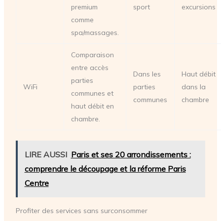
premium
sport
excursions
comme
spa/massages.
Comparaison
entre accès
Dans les
Haut débit
parties
WiFi
parties
dans la
communes et
communes
chambre
haut débit en
chambre.
LIRE AUSSI
Paris et ses 20 arrondissements :
comprendre le découpage et la réforme Paris
Centre
Profiter des services sans surconsommer