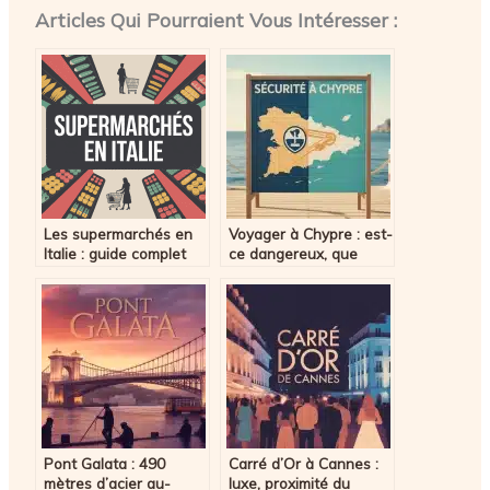
Articles Qui Pourraient Vous Intéresser :
Les supermarchés en
Voyager à Chypre : est-
Italie : guide complet
ce dangereux, que
pour bien faire ses
risquez-vous
courses
réellement et comment
circuler en toute
sérénité ?
Pont Galata : 490
Carré d’Or à Cannes :
mètres d’acier au-
luxe, proximité du