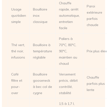
Chauffe
Paroi
Usage
Bouilloire
rapide, arrêt
extérieure
quotidien
inox
automatique,
parfois
simple
classique
entretien
chaude
facile
Paliers à
Thé vert,
Bouilloire à
70°C, 80°C,
thé noir,
température
90°C,
Prix plus éle
infusions
réglable
maintien au
chaud
Café
Bouilloire
Versement
Chauffe
filtre et
gooseneck
précis, débit
parfois plus
pour-
à bec col de
contrôlé,
lente
over
cygne
stabilité
1,5 à 1,7 l,