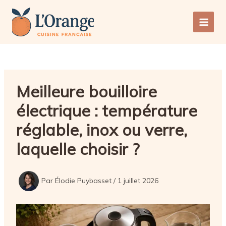
Aller
au
Main
contenu
Men
Meilleure bouilloire
électrique : température
réglable, inox ou verre,
laquelle choisir ?
Par
Élodie Puybasset
/
1 juillet 2026