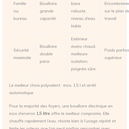
Famille
Bouilloire
base
Encombreme
ou
grande
robuste,
sur le plan d
bureau
capacité
niveau d’eau
travail
lisible
Extérieur
Bouilloire
moins chaud,
Sécurité
Poids parfoi
double
meilleure
maximale
supérieur
paroi
isolation,
poignée sûre
Le meilleur choix polyvalent : inox, 1,5 l et arrêt
automatique
Pour la majorité des foyers, une bouilloire électrique en
inox d’environ
1,5 litre
offre le meilleur compromis. Elle
chauffe rapidement l’eau, résiste bien à l’usage répété et
limite les odeurs que l’on peut parfois rencontrer avec