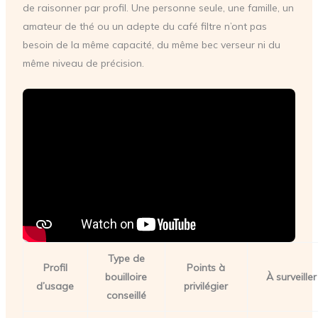
de raisonner par profil. Une personne seule, une famille, un
amateur de thé ou un adepte du café filtre n’ont pas
besoin de la même capacité, du même bec verseur ni du
même niveau de précision.
Type de
Profil
Points à
bouilloire
À surveiller
d’usage
privilégier
conseillé