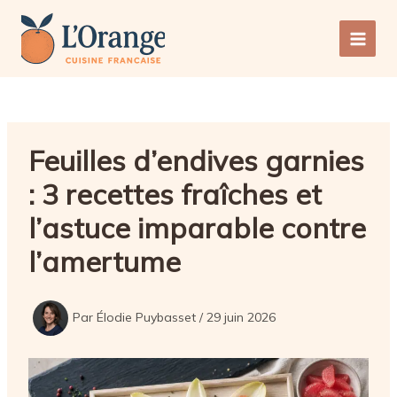
Aller
au
Main
contenu
Men
Feuilles d’endives garnies
: 3 recettes fraîches et
l’astuce imparable contre
l’amertume
Par
Élodie Puybasset
/
29 juin 2026