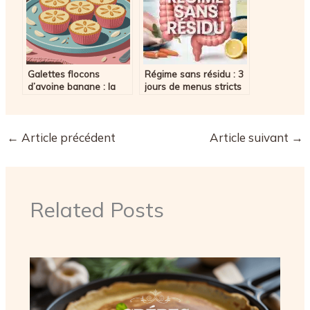
Galettes flocons
Régime sans résidu : 3
d’avoine banane : la
jours de menus stricts
recette saine et
et recette de poulet au
rassasiante
citron pour une
coloscopie réussie
←
Article précédent
Article suivant
→
Related Posts