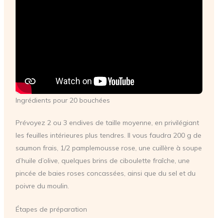
Ingrédients pour 20 bouchées
Prévoyez 2 ou 3 endives de taille moyenne, en privilégiant
les feuilles intérieures plus tendres. Il vous faudra 200 g de
saumon frais, 1/2 pamplemousse rose, une cuillère à soupe
d’huile d’olive, quelques brins de ciboulette fraîche, une
pincée de baies roses concassées, ainsi que du sel et du
poivre du moulin.
Étapes de préparation