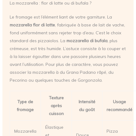
La mozzarella : fior di latte ou di bufala ?
Le fromage est l’élément liant de votre garniture. La
mozzarella fior di latte
, fabriquée à base de lait de vache,
fond uniformément sans rejeter trop d’eau. C’est le choix
standard des pizzaiolos. La
mozzarella di bufala
, plus
crémeuse, est très humide. L’astuce consiste à la couper et
à la laisser égoutter dans une passoire plusieurs heures
avant l’utilisation. Pour plus de caractère, vous pouvez
associer la mozzarella à du Grana Padano râpé, du
Pecorino ou quelques touches de Gorgonzola.
Texture
Type de
Intensité
Usage
après
fromage
du goût
recommandé
cuisson
Élastique
Mozzarella
Pizza
et
Douce