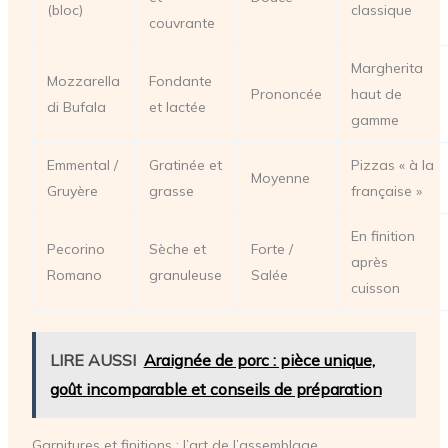
(bloc)
classique
couvrante
Margherita
Mozzarella
Fondante
Prononcée
haut de
di Bufala
et lactée
gamme
Emmental /
Gratinée et
Pizzas « à la
Moyenne
Gruyère
grasse
française »
En finition
Pecorino
Sèche et
Forte /
après
Romano
granuleuse
Salée
cuisson
LIRE AUSSI
Araignée de porc : pièce unique,
goût incomparable et conseils de préparation
Garnitures et finitions : l’art de l’assemblage