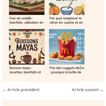
Foie de volaille :
Par quoi remplacer le
bienfaits, utilisation en
citron en cuisine et en
cuisine et conseils
pâtisserie
pratiques
Boisson maya :
Prix des nuggets McDo
recettes, bienfaits et
: pourquoi la boîte de
secrets d’une boisson
20 est-elle la plus
ancestrale
rentable et comment
réduire la facture ?
←
Article précédent
Article suivant
→