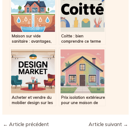
Maison sur vide
Coitte : bien
sanitaire : avantages,
comprendre ce terme
prix, conseils avant de
et ses implications
construire
Acheter et vendre du
Prix isolation extérieure
mobilier design sur les
pour une maison de
marketplaces
100 m2 : combien
spécialisées
prévoir en 2026 ?
←
Article précédent
Article suivant
→