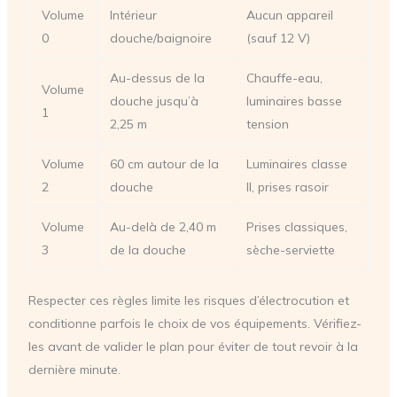
Volume
Intérieur
Aucun appareil
0
douche/baignoire
(sauf 12 V)
Au-dessus de la
Chauffe-eau,
Volume
douche jusqu’à
luminaires basse
1
2,25 m
tension
Volume
60 cm autour de la
Luminaires classe
2
douche
II, prises rasoir
Volume
Au-delà de 2,40 m
Prises classiques,
3
de la douche
sèche-serviette
Respecter ces règles limite les risques d’électrocution et
conditionne parfois le choix de vos équipements. Vérifiez-
les avant de valider le plan pour éviter de tout revoir à la
dernière minute.