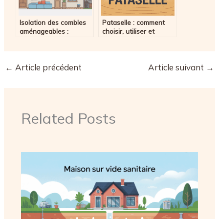
Isolation des combles
Pataselle : comment
aménageables :
choisir, utiliser et
méthodes, prix et choix
entretenir ce tapis
des matériaux
d’écurie
←
Article précédent
Article suivant
→
Related Posts