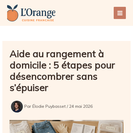
Aller
au
Main
contenu
Men
Aide au rangement à
domicile : 5 étapes pour
désencombrer sans
s’épuiser
Par
Élodie Puybasset
/
24 mai 2026