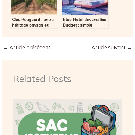
Clos Rougeard : entre
Etap Hotel devenu Ibis
héritage paysan et
Budget : simple
prestige mondial, le
changement de nom ou
secret des grands vins
réelle montée en
de Loire
gamme ?
←
Article précédent
Article suivant
→
Related Posts