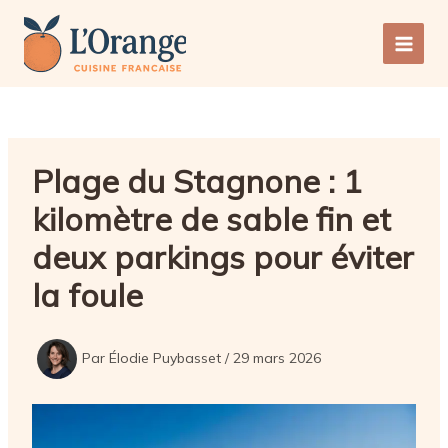
Aller
au
Main
contenu
Men
Plage du Stagnone : 1
kilomètre de sable fin et
deux parkings pour éviter
la foule
Par
Élodie Puybasset
/
29 mars 2026