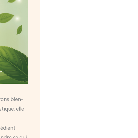
yons bien-
tique, elle
rédient
ndre ce qui