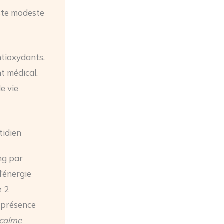
este modeste
ntioxydants,
t médical.
e vie
tidien
mg par
d’énergie
e 2
a présence
calme