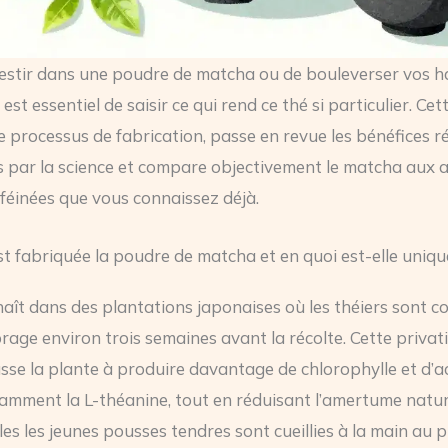
estir dans une poudre de matcha ou de bouleverser vos h
l est essentiel de saisir ce qui rend ce thé si particulier. Cet
le processus de fabrication, passe en revue les bénéfices r
par la science et compare objectivement le matcha aux 
féinées que vous connaissez déjà.
 fabriquée la poudre de matcha et en quoi est-elle uniqu
aît dans des plantations japonaises où les théiers sont c
brage environ trois semaines avant la récolte. Cette privat
sse la plante à produire davantage de chlorophylle et d’a
amment la L-théanine, tout en réduisant l’amertume natur
ules les jeunes pousses tendres sont cueillies à la main au 