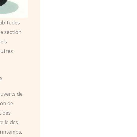
abitudes
te section
éels
autres
e
ouverts de
ion de
cides
elle des
printemps,