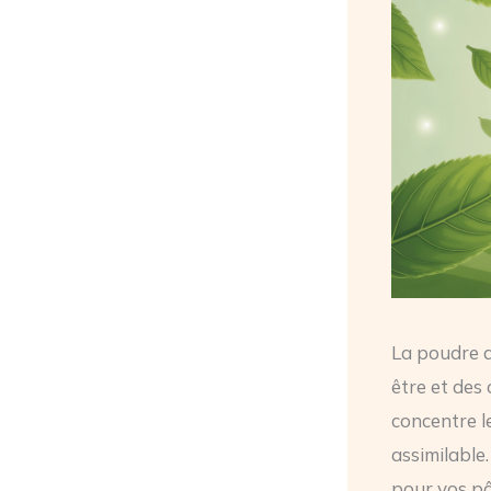
La poudre 
être et des
concentre l
assimilable
pour vos pâ