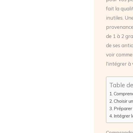
fait la qua
inutiles. U
provenance 
de 1 à 2 gr
de ses anti
voir commen
l’intégrer à
Table d
Comprend
Choisir u
Préparer
Intégrer 
Comprendre 