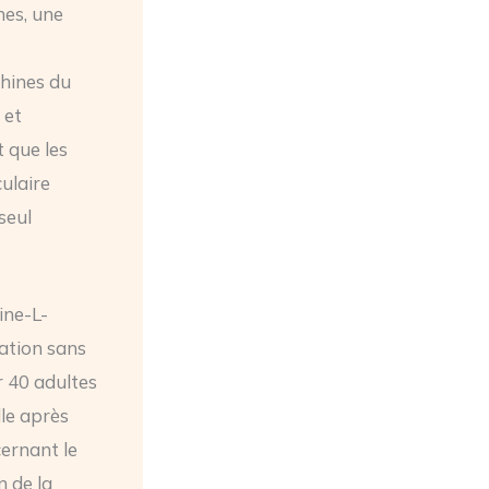
nes, une
chines du
 et
t que les
ulaire
seul
ine-L-
ration sans
r 40 adultes
le après
ernant le
 de la