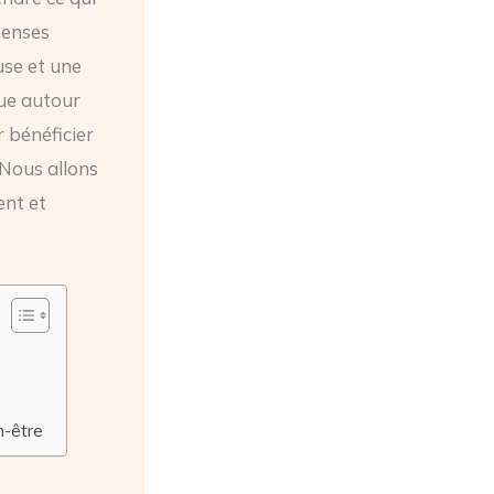
penses
use et une
tue autour
r bénéficier
 Nous allons
ent et
n-être