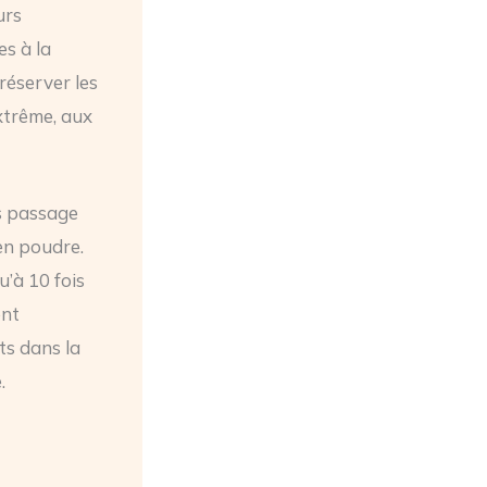
urs
es à la
réserver les
xtrême, aux
ès passage
 en poudre.
’à 10 fois
ent
ts dans la
.