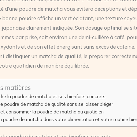
lité d’une poudre de matcha vous évitera déceptions et dé
ne bonne poudre affiche un vert éclatant, une texture soye
japonaise clairement indiquée. Son dosage optimal se si
ammes par prise, soit environ une demi-cuillère à café, pou
oxydants et de son effet énergisant sans excès de caféine.
t distinguer un matcha de qualité, le préparer correctem
 votre quotidien de manière équilibrée.
es matières
re la poudre de matcha et ses bienfaits concrets
ne poudre de matcha de qualité sans se laisser piéger
 et consommer la poudre de matcha au quotidien
la poudre de matcha dans votre alimentation et votre routine bie
la poudre de matcha et ses bienfaits concrets