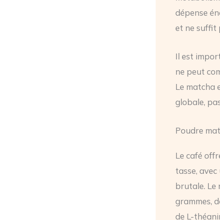
dépense éne
et ne suffit
Il est impor
ne peut com
Le matcha e
globale, pas
Poudre matc
Le café off
tasse, avec 
brutale. Le
grammes, dé
de L-théanin