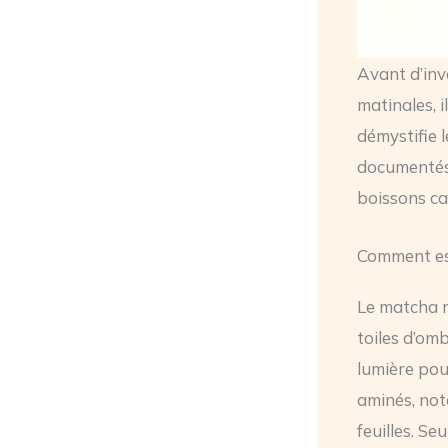
Avant d’inv
matinales, i
démystifie 
documentés 
boissons ca
Comment est
Le matcha n
toiles d’om
lumière pou
aminés, not
feuilles. Se