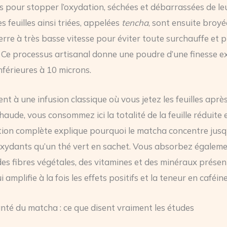
s pour stopper l’oxydation, séchées et débarrassées de le
s feuilles ainsi triées, appelées
tencha
, sont ensuite broyé
erre à très basse vitesse pour éviter toute surchauffe et p
 Ce processus artisanal donne une poudre d’une finesse e
nférieures à 10 microns.
nt à une infusion classique où vous jetez les feuilles apr
haude, vous consommez ici la totalité de la feuille réduite
tion complète explique pourquoi le matcha concentre jusqu
oxydants qu’un thé vert en sachet. Vous absorbez égalem
des fibres végétales, des vitamines et des minéraux présen
ui amplifie à la fois les effets positifs et la teneur en caféine
anté du matcha : ce que disent vraiment les études