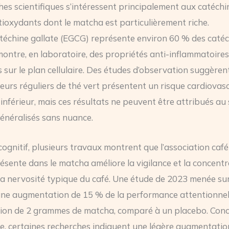
hes scientifiques s’intéressent principalement aux catéchi
ntioxydants dont le matcha est particulièrement riche.
atéchine gallate (EGCG) représente environ 60 % des caté
ontre, en laboratoire, des propriétés anti-inflammatoires
s sur le plan cellulaire. Des études d’observation suggèren
rs réguliers de thé vert présentent un risque cardiovasc
inférieur, mais ces résultats ne peuvent être attribués au 
énéralisés sans nuance.
cognitif, plusieurs travaux montrent que l’association café
ésente dans le matcha améliore la vigilance et la concent
a nervosité typique du café. Une étude de 2023 menée su
ne augmentation de 15 % de la performance attentionnel
on de 2 grammes de matcha, comparé à un placebo. Conc
, certaines recherches indiquent une légère augmentation