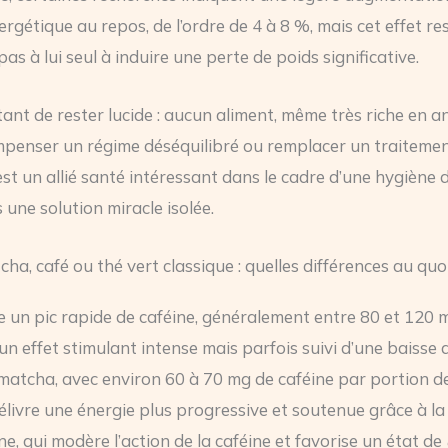
rgétique au repos, de l’ordre de 4 à 8 %, mais cet effet r
 pas à lui seul à induire une perte de poids significative.
tant de rester lucide : aucun aliment, même très riche en a
penser un régime déséquilibré ou remplacer un traitemen
st un allié santé intéressant dans le cadre d’une hygiène d
 une solution miracle isolée.
ha, café ou thé vert classique : quelles différences au quo
re un pic rapide de caféine, généralement entre 80 et 120 
un effet stimulant intense mais parfois suivi d’une baisse 
 matcha, avec environ 60 à 70 mg de caféine par portion d
livre une énergie plus progressive et soutenue grâce à l
e, qui modère l’action de la caféine et favorise un état de