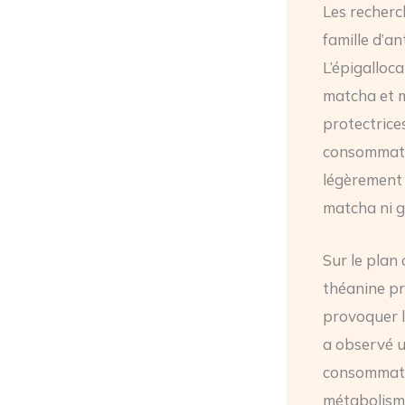
Les recherc
famille d’a
L’épigalloc
matcha et m
protectrice
consommateu
légèrement 
matcha ni g
Sur le plan 
théanine pr
provoquer l
a observé u
consommati
métabolisme