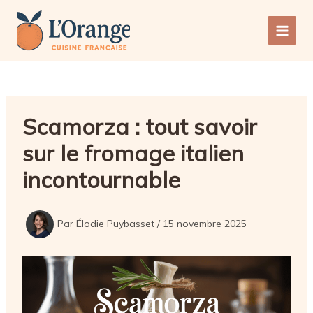
Aller
au
Main
contenu
Men
Scamorza : tout savoir
sur le fromage italien
incontournable
Par
Élodie Puybasset
/
15 novembre 2025