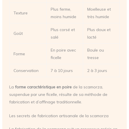
Plus ferme,
Moelleuse et
Texture
moins humide
très humide
Plus corsé et
Plus doux et
Goût
salé
lacté
En poire avec
Boule ou
Forme
ficelle
tresse
Conservation
7 à 10 jours
2 à 3 jours
La
forme caractéristique en poire
de la scamorza,
suspendue par une ficelle, résulte de sa méthode de
fabrication et d’affinage traditionnelle.
Les secrets de fabrication artisanale de la scamorza
La fabrication de la scamorza suit un processus précis en