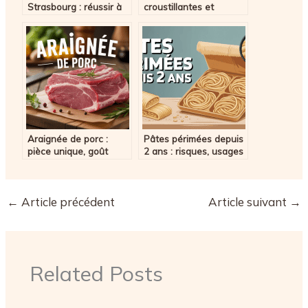
Strasbourg : réussir à
croustillantes et
tous les coups
secrets de préparation
Araignée de porc :
Pâtes périmées depuis
pièce unique, goût
2 ans : risques, usages
incomparable et
et solutions pratiques
conseils de préparation
←
Article précédent
Article suivant
→
Related Posts