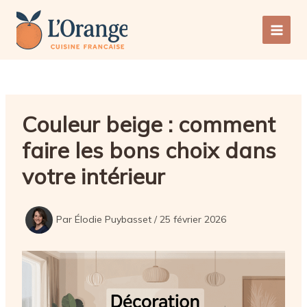
Aller
au
Main
contenu
Men
Couleur beige : comment
faire les bons choix dans
votre intérieur
Par
Élodie Puybasset
/
25 février 2026